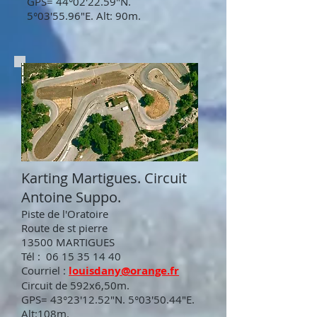
GPS= 44°02'22.59"N.
5°03'55.96"E. Alt: 90m.
Karting Martigues. Circuit
Antoine Suppo.
Piste de l'Oratoire
Route de st pierre
13500 MARTIGUES
Tél :
06 15 35 14 40
Courriel :
louisdany@orange.fr
Circuit de 592x6,50m.
GPS= 43°23'12.52"N. 5°03'50.44"E.
Alt:108m.