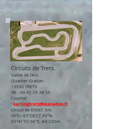
Circuits de Trets.
Vallée de l'Arc
Quartier Gratian
13530 TRETS
Tél :
04 42 29 38 55
Courriel
:
kartingtrets@wanadoo.fr
Circuit de 650x7.5m.
GPS= 43°28'27.30"N.
05°41'55.96"E. Alt:235m.