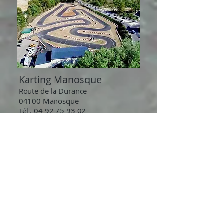
Karting Manosque
Route de la Durance
04100 Manosque
Tél :
04 92 75 93 02
Courriel
:
karting.mano
sque@orange.fr
Circuit de 700 x 7m.
GPS=