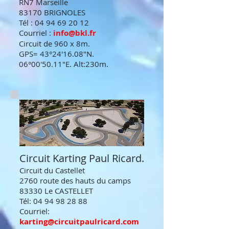
RN7 Marseille
83170 BRIGNOLES
Tél :
04 94 69 20 12
Courriel :
info@bkl.fr
Circuit de 960 x 8m.
GPS= 43°24'16.08"N.
06°00'50.11"E. Alt:230m.
Circuit Karting Paul Ricard.
Circuit du Castellet
2760 route des hauts du camps
83330 Le CASTELLET
Tél:
04 94 98 28 88
Courriel:
karting@circuitpaulricard.com