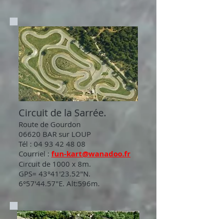
Circuit de la Sarrée.
Route de Gourdon
06620 BAR sur LOUP
Tél :
04 93 42 48 08
Courriel :
fun-kart@wanadoo.fr
Circuit de 1000 x 8m.
GPS= 43°41'23.52"N.
6°57'44.57"E. Alt:596m.