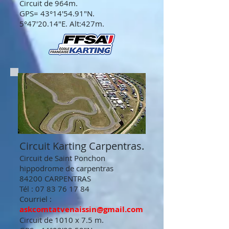
Circuit de 964m.
GPS= 43°14'54.91"N.
5°47'20.14"E. Alt:427m.
Circuit Karting Carpentras.
Circuit de Saint Ponchon
hippodrome de carpentras
84200 CARPENTRAS
Tél :
07 83 76 17 84
Courriel :
askcomtatvenaissin@gmail.com
Circuit de 1010 x 7.5 m.